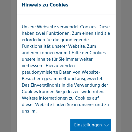
Hinweis zu Cookies
Außenbereich
Wasserverluste und Schadensereignisse
Unsere Webseite verwendet Cookies. Diese
im Versorgungssystem kosten
haben zwei Funktionen: Zum einen sind sie
Kommunen und gewerbliche
erforderlich für die grundlegende
Unternehmen nicht nur Geld, sondern
Funktionalität unserer Website. Zum
anderen können wir mit Hilfe der Cookies
vor allem auch Zeit, Nerven und eine
unsere Inhalte für Sie immer weiter
Menge Organisationsaufwand.
verbessern. Hierzu werden
pseudonymisierte Daten von Website-
Selbst kleine Undichtigkeiten im
Besuchern gesammelt und ausgewertet.
Versorgungsnetz können über einen
Das Einverständnis in die Verwendung der
längeren Zeitraum große
Cookies können Sie jederzeit widerrufen.
Wassermengen austreten lassen und so
Weitere Informationen zu Cookies auf
den Schadensfall kontinuierlich
dieser Website finden Sie in unserer
und zu
vergrößern.
uns im
.
Einstellungen
Leckortung im Außenbereich