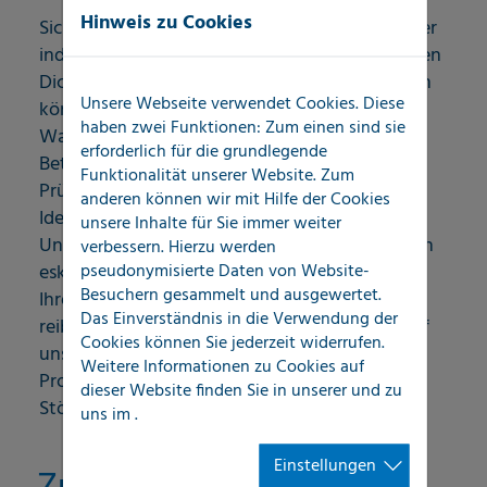
Hinweis zu Cookies
Sichern Sie die Effizienz und Zuverlässigkeit Ihrer
industriellen Rohrnetze mit unserer erstklassigen
Dichtigkeitsprüfung. Für Industrieunternehmen
Unsere Webseite verwendet Cookies. Diese
können undichte Rohrsysteme zu erheblichen
haben zwei Funktionen: Zum einen sind sie
Wasserschäden und kostspieligen
erforderlich für die grundlegende
Betriebsausfällen führen. Unsere präzisen
Funktionalität unserer Website. Zum
Prüfverfahren ermöglichen eine schnelle
anderen können wir mit Hilfe der Cookies
Identifikation und Behebung von
unsere Inhalte für Sie immer weiter
Undichtigkeiten, bevor sie zu teuren Problemen
verbessern. Hierzu werden
pseudonymisierte Daten von Website-
eskalieren. Investieren Sie in die Langlebigkeit
Besuchern gesammelt und ausgewertet.
Ihrer Infrastruktur und gewährleisten Sie einen
Das Einverständnis in die Verwendung der
reibungslosen Betriebsablauf. Vertrauen Sie auf
Cookies können Sie jederzeit widerrufen.
unsere Expertise und schützen Sie Ihre
Weitere Informationen zu Cookies auf
Produktionsanlagen vor unerwarteten
dieser Website finden Sie in unserer
und zu
Störungen und Schäden!
uns im
.
Einstellungen