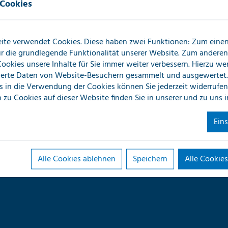
 Cookies
nabhängigkeit, den
z und schnelle Präsenz
ite verwendet Cookies. Diese haben zwei Funktionen: Zum einen 
für die grundlegende Funktionalität unserer Website. Zum andere
 Cookies unsere Inhalte für Sie immer weiter verbessern. Hierzu w
tung, marktführend in
erte Daten von Website-Besuchern gesammelt und ausgewertet.
ngig von Nachgewerken
s in die Verwendung der Cookies können Sie jederzeit widerrufen
 zu Cookies auf dieser Website finden Sie in unserer
und zu uns 
s 30 Jahren von unseren
Ein
d um die Uhr für Sie im
Alle Cookies ablehnen
Speichern
Alle Cookies