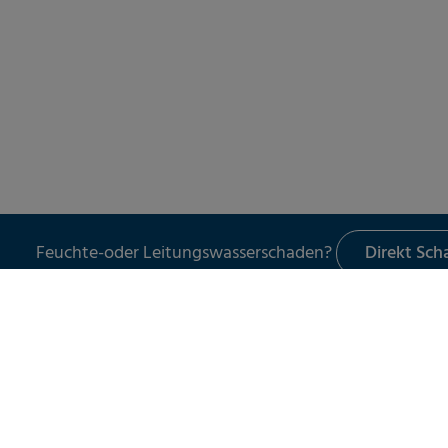
Feuchte-oder Leitungswasserschaden?
Direkt Sc
LECKORTUNG
UNSER 
Leckortung in Gebäuden
Schade
Leckortung im Außenbereich
Leckor
Leckortung am Flachdach
Schad