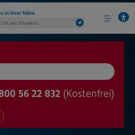
c in Ihrer Nähe
/ Ort des Schadens
800 56 22 832
(Kostenfrei)