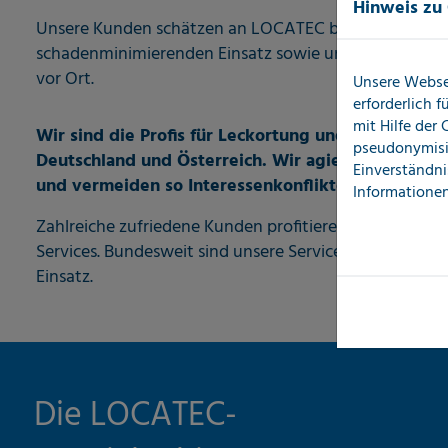
Hinweis zu
Unsere Kunden schätzen an LOCATEC besonders die U
schadenminimierenden Einsatz sowie unsere Kompeten
vor Ort.
Unsere Webse
erforderlich 
mit Hilfe der
Wir sind die Profis für Leckortung und Leitungsor
pseudonymisi
Deutschland und Österreich. Wir agieren unabhä
Einverständni
und vermeiden so Interessenkonflikte.
Informationen
Zahlreiche zufriedene Kunden profitieren seit mehr al
Services. Bundesweit sind unsere Servicefahrzeuge run
Einsatz.
Die LOCATEC-