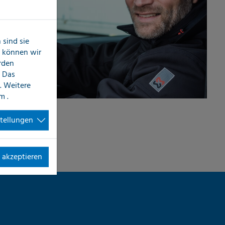
sind sie
n können wir
erden
 Das
. Weitere
im
.
stellungen
 akzeptieren